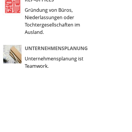
Gründung von Büros,
Niederlassungen oder
Tochtergesellschaften im
Ausland.
UNTERNEHMENSPLANUNG
Unternehmensplanung ist
Teamwork.
CONTROLLING
"Vertrauen ist gut", sagte ein
gewisser Russe und setzte
hinzu: "Kontrolle ist besser". Das
sehen wir auch so.
NIEDERLASSUNGEN