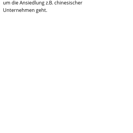
um die Ansiedlung z.B. chinesischer
Unternehmen geht.
AUSSTIEGSSZENARIEN
Ohne "Ausstiegsszenarien", die andere
Alternativen aufweisen, kann manches
fehlgeleitete Projekt zum Totalverlust
führen.
REP-OFFICES
Gründung von Büros,
Niederlassungen oder
Tochtergesellschaften im
Ausland.
UNTERNEHMENSPLANUNG