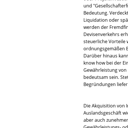
und "Gesellschafter
Bedeutung. Verdeckte
Liquidation oder sp
werden der Fremdfi
Devisenverkehrs erh
steuerliche Vorteile
ordnungsgemäßen Be
Darüber hinaus kann
know how bei der E
Gewährleistung von 
bedeutsam sein. Stet
Begründungen liefer
Die Akquisition von 
Auslandsgeschäft wich
aber auch zunehmen
Gewährleistungs- ode