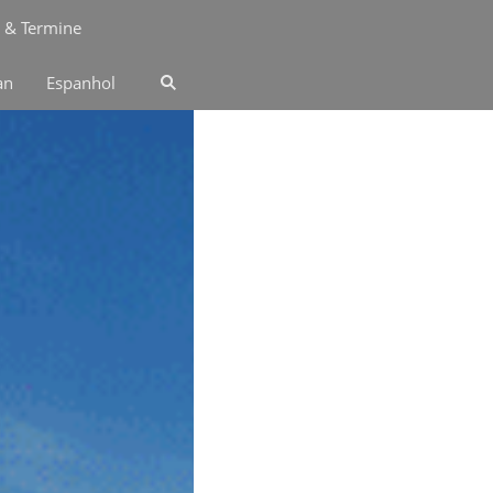
 & Termine
an
Espanhol