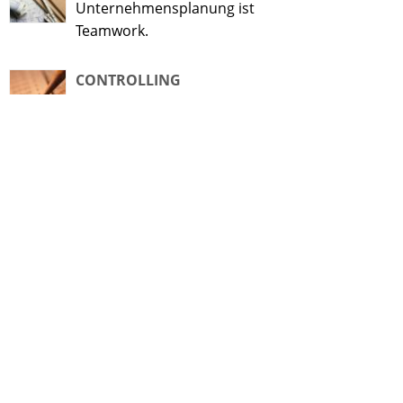
Unternehmensplanung ist
Teamwork.
CONTROLLING
"Vertrauen ist gut", sagte ein
gewisser Russe und setzte
hinzu: "Kontrolle ist besser". Das
sehen wir auch so.
NIEDERLASSUNGEN
Wir helfen Ihnen bei der
Gründung Ihrer chinesischen
Tochter. Oder wollen Sie nach
Brasilien ?
AUSBILDUNG