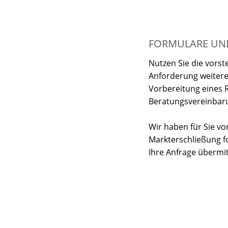
FORMULARE UN
Nutzen Sie die vors
Anforderung weitere
Vorbereitung eines 
Beratungsvereinbaru
Wir haben für Sie vo
Markterschließung f
Ihre Anfrage übermit
1. Power of Attorney
2. Acquisition & Ser
scheme etc.
3. Letter of Intent - d