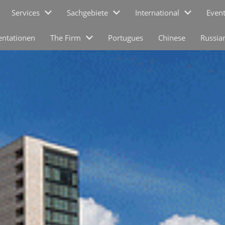
Services
Sachgebiete
International
Even
entationen
The Firm
Portugues
Chinese
Russia