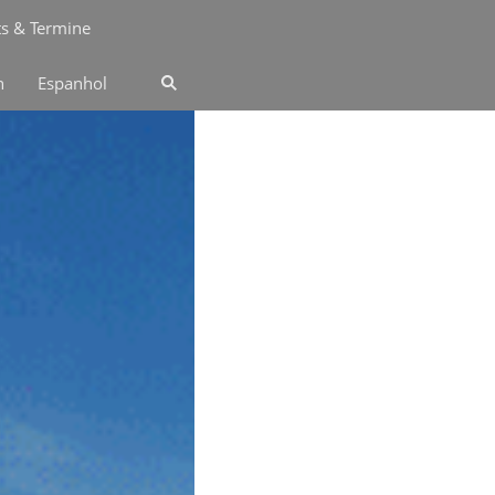
ts & Termine
n
Espanhol