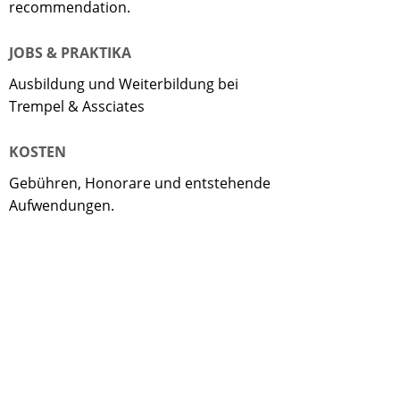
recommendation.
JOBS & PRAKTIKA
Ausbildung und Weiterbildung bei
Trempel & Assciates
KOSTEN
Gebühren, Honorare und entstehende
Aufwendungen.
MITGLIEDSCHAFTEN
Memberships - Netzwerke und
Beziehungsgeflechte.
NETZWERK ANWALTSKOOPERATION
IASW - EWIV - Internationale Anwälte,