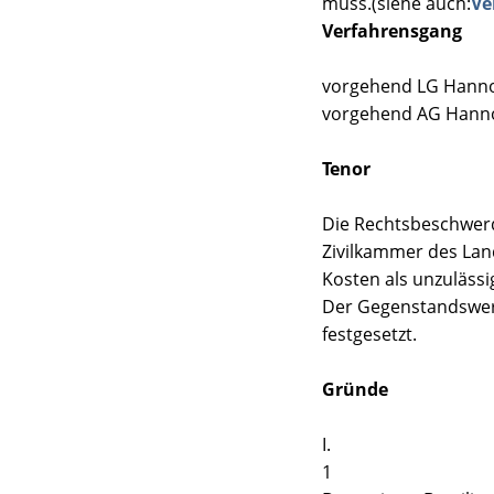
muss.(siehe auch:
Ve
Verfahrensgang
vorgehend LG Hannove
vorgehend AG Hannov
Tenor
Die Rechtsbeschwerd
Zivilkammer des Land
Kosten als unzulässi
Der Gegenstandswert
festgesetzt.
Gründe
I.
1