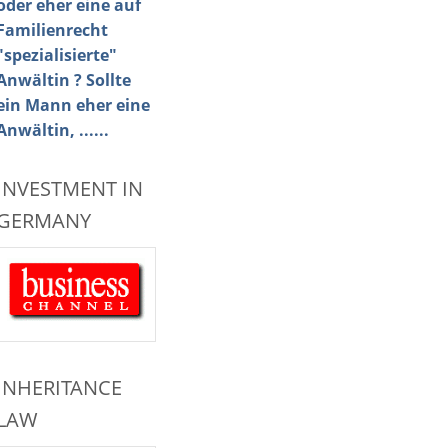
oder eher eine auf
Familienrecht
"spezialisierte"
Anwältin ? Sollte
ein Mann eher eine
Anwältin, ......
INVESTMENT IN
GERMANY
INHERITANCE
LAW