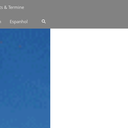
ts & Termine
n
Espanhol