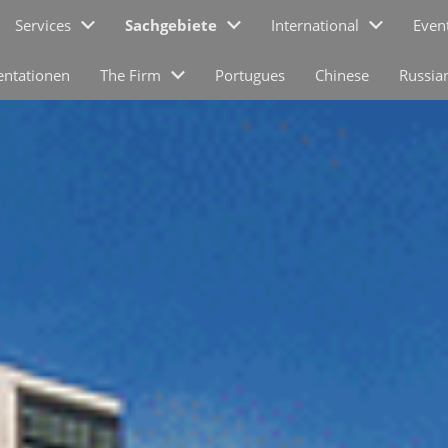
Services
Sachgebiete
International
Even
entationen
The Firm
Portugues
Chinese
Russia