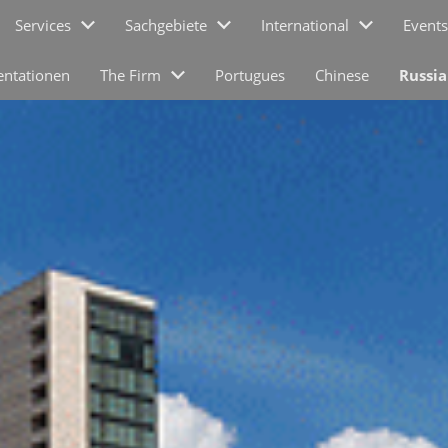
Services
Sachgebiete
International
Events
entationen
The Firm
Portugues
Chinese
Russi