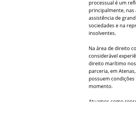
processual é um refl
principalmente, nas á
assistência de grand
sociedades e na rep
insolventes.
Na área de direito c
considerável experi
direito marítimo nos
parceria, em Atenas
possuem condições d
momento.
Atuamos como repres
a cláusulas de arbit
CIETAC na China.
AUDITORIA ECO