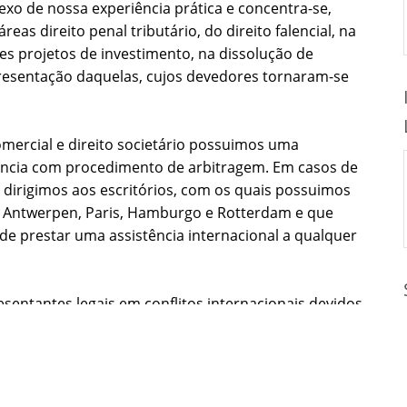
exo de nossa experiência prática e concentra-se,
reas direito penal tributário, do direito falencial, na
es projetos de investimento, na dissolução de
resentação daquelas, cujos devedores tornaram-se
omercial e direito societário possuimos uma
ência com procedimento de arbitragem. Em casos de
 dirigimos aos escritórios, com os quais possuimos
, Antwerpen, Paris, Hamburgo e Rotterdam e que
e prestar uma assistência internacional a qualquer
entantes legais em conflitos internacionais devidos
ragem como, por exemplo, a cláusula arbitral da
NÔMICA / AVALIAÇÃO DE MERCADO