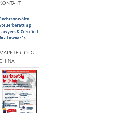
KONTAKT
Rechtsanwälte
Steuerberatung
Lawyers & Certified
Tax Lawyer`s
MARKTERFOLG
CHINA