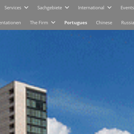
Services
Sachgebiete
International
Events
entationen
The Firm
Portugues
Chinese
Russi