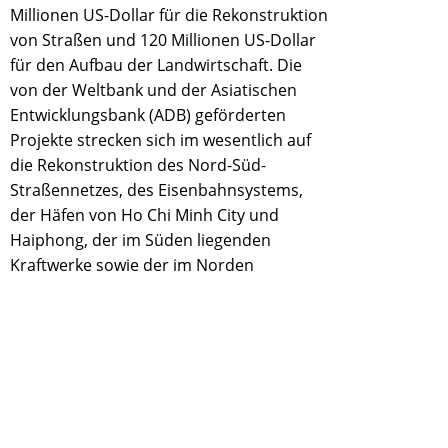
Millionen US-Dollar für die Rekonstruktion
von Straßen und 120 Millionen US-Dollar
für den Aufbau der Landwirtschaft. Die
von der Weltbank und der Asiatischen
Entwicklungsbank (ADB) geförderten
Projekte strecken sich im wesentlich auf
die Rekonstruktion des Nord-Süd-
Straßennetzes, des Eisenbahnsystems,
der Häfen von Ho Chi Minh City und
Haiphong, der im Süden liegenden
Kraftwerke sowie der im Norden
liegenden Leitungssysteme zur
Energieübertragung und die Deiche im
Roten Fluß Delta.
Die Beziehungen zwischen Vietnam und
dem IWF haben sich danach nach 10
Jahren Funkstille danach wieder merklich