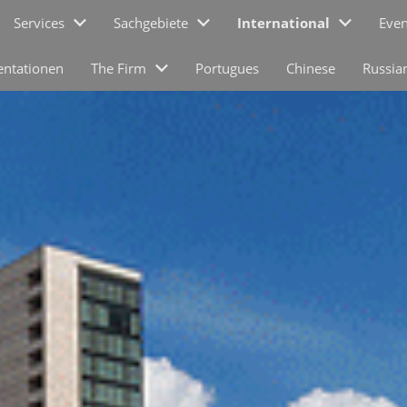
Services
Sachgebiete
International
Even
entationen
The Firm
Portugues
Chinese
Russia