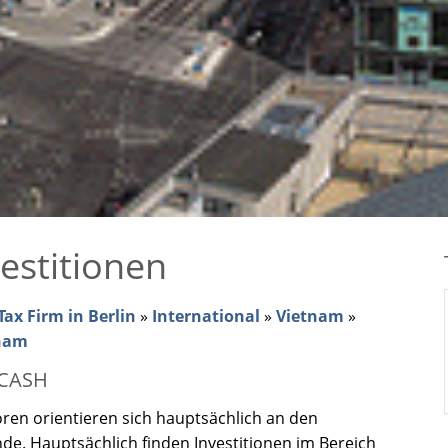
estitionen
ax Firm in Berlin
»
International
»
Vietnam
»
tnam
 CASH
ren orientieren sich hauptsächlich an den
de. Hauptsächlich finden Investitionen im Bereich