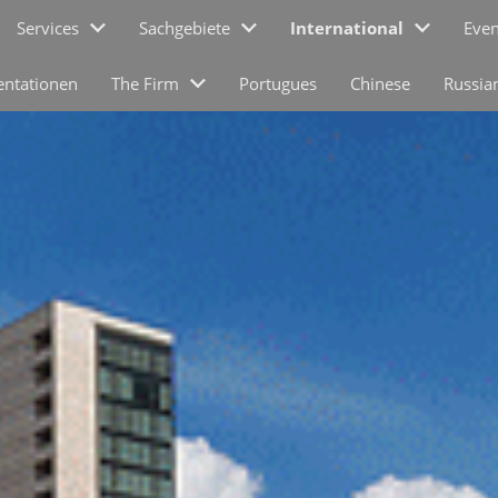
Services
Sachgebiete
International
Even
entationen
The Firm
Portugues
Chinese
Russia