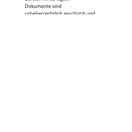
Dokumente sind
urheberrechtlich geschützt und
dienen allein Mandanten zur
Vereinfachung der Arbeit mit
uns. Das Herunterladen zur
Weiterverwendung oder
Weiterverarbeitung ist ohne
unsere ausdrückliche
schriftliche Zustimmung
unzulässig.
DAS TEAM
Trempel & Associates - hier:
China Desk 2002 in
Chengdu/China
IHRE ANFRAGE